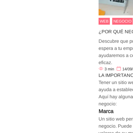
WEB
NEGOCIO
¿POR QUÉ NE
Descubre que pu
espera a tu empr
ayudaremos a con
eficaz.
3
min
14/09
LA IMPORTANC
Tener un sitio w
ayuda a establec
Aquí hay alguna
negocio:
Marca
Un sitio web pe
negocio. Puede p